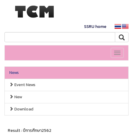
SSRU home
Toggle
navigati
News
Event News
New
Download
Result : ปีการศึกษา2562