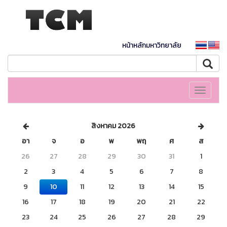
หน้าหลักมหาวิทยาลัย
Toggle
navigati
สิงหาคม 2026
อา
จ
อ
พ
พฤ
ศ
ส
26
27
28
29
30
31
1
2
3
4
5
6
7
8
9
10
11
12
13
14
15
16
17
18
19
20
21
22
23
24
25
26
27
28
29