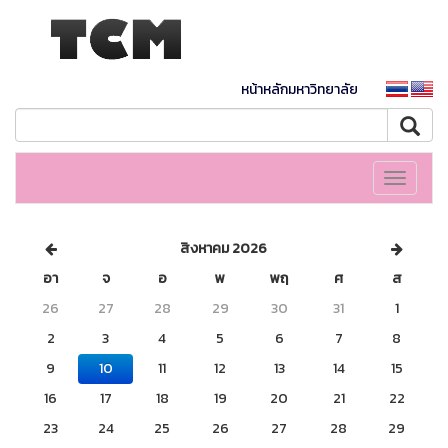
หน้าหลักมหาวิทยาลัย
Toggle
navigati
สิงหาคม 2026
อา
จ
อ
พ
พฤ
ศ
ส
26
27
28
29
30
31
1
2
3
4
5
6
7
8
9
10
11
12
13
14
15
16
17
18
19
20
21
22
23
24
25
26
27
28
29